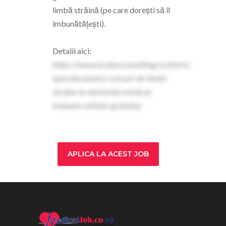
limbă străină (pe care dorești să îl
îmbunătățești).
Detalii aici:
https://www.brainsconsulting.ro/oferta-
speciala-pentru-cursuri-de-limbi-
straine-in-domeniul-medical-
evaluare-initiala-gratuita/
APLICA LA ACEST JOB