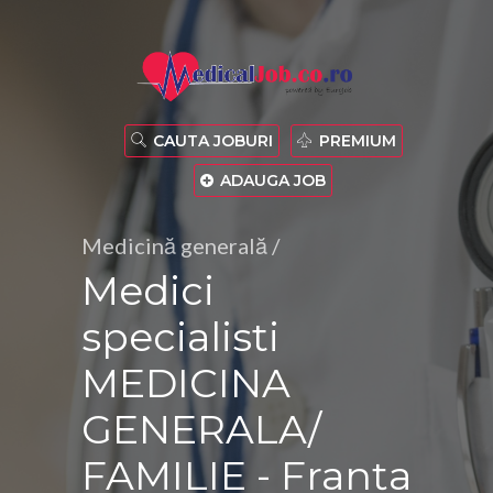
CAUTA JOBURI
PREMIUM
ADAUGA JOB
Medicină generală /
Medici
specialisti
MEDICINA
GENERALA/
FAMILIE - Franța