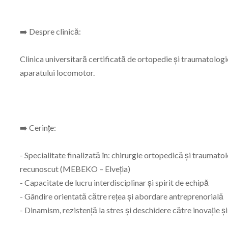
➡️ Despre clinică:
Clinica universitară certificată de ortopedie și traumatologi
aparatului locomotor.
➡️ Cerințe:
- Specialitate finalizată în: chirurgie ortopedică și traumat
recunoscut (MEBEKO – Elveția)
- Capacitate de lucru interdisciplinar și spirit de echipă
- Gândire orientată către rețea și abordare antreprenorială
- Dinamism, rezistență la stres și deschidere către inovație 