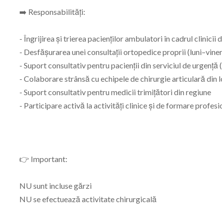
➡️ Responsabilități:
- Îngrijirea și trierea pacienților ambulatori în cadrul clinici
- Desfășurarea unei consultații ortopedice proprii (luni–viner
- Suport consultativ pentru pacienții din serviciul de urgenț
- Colaborare strânsă cu echipele de chirurgie articulară din 
- Suport consultativ pentru medicii trimițători din regiune
- Participare activă la activități clinice și de formare profes
👉 Important:
NU sunt incluse gărzi
NU se efectuează activitate chirurgicală