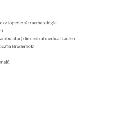
i de ortopedie și traumatologie
i)
ă (ambulator) din centrul medical Laufen
locația Bruderholz
ională