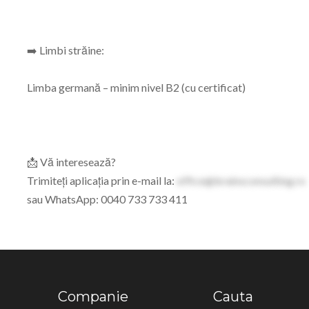
➡️ Limbi străine:
Limba germană – minim nivel B2 (cu certificat)
📩 Vă interesează?
Trimiteți aplicația prin e-mail la:
office@brainsconsulting.ro
sau WhatsApp: 0040 733 733 411
Companie
Cauta