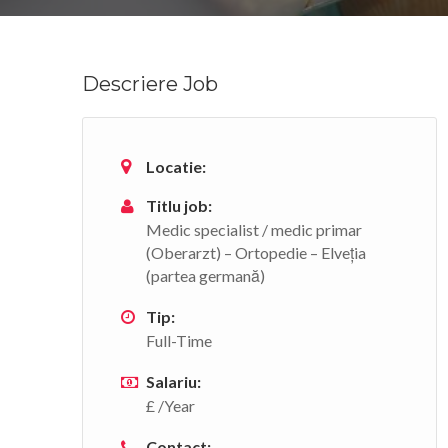
Descriere Job
Locatie:
Titlu job:
Medic specialist / medic primar
(Oberarzt) – Ortopedie – Elveția
(partea germană)
Tip:
Full-Time
Salariu:
£ /Year
Contact: