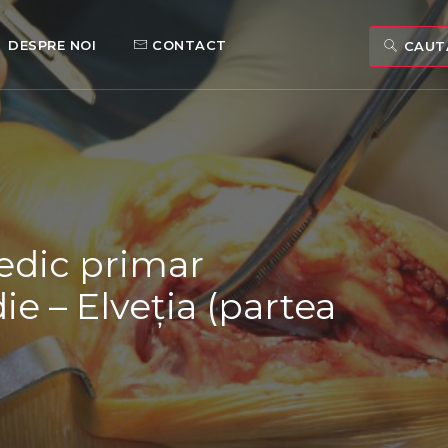
DESPRE NOI
CONTACT
CAUTA
medic primar
ie – Elveția (partea