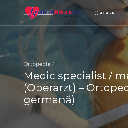
ACASA
Ortopedie /
Medic specialist / 
(Oberarzt) – Ortoped
germană)