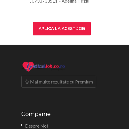
, 0733733511 – Adelina Tirziu
APLICA LA ACEST JOB
Mai multe rezultate cu Premium
Companie
Despre Noi