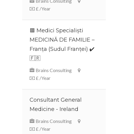
Brains Consulting
£ /Year
🟥 Medici Specialiști
MEDICINĂ DE FAMILIE –
Franța (Sudul Franței) ✔️
🇫🇷
Brains Consulting
£ /Year
Consultant General
Medicine - Ireland
Brains Consulting
£ /Year