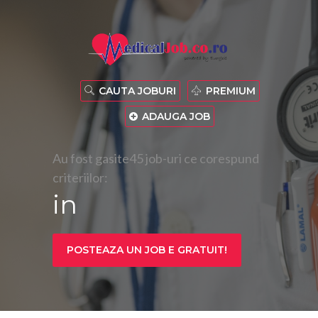
CAUTA JOBURI
PREMIUM
ADAUGA JOB
Au fost gasite45 job-uri ce corespund
criteriilor:
in
POSTEAZA UN JOB E GRATUIT!