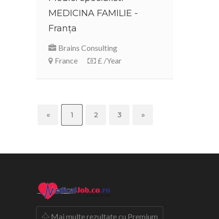
MEDICINA FAMILIE -
Franța
Brains Consulting
France
£ /Year
«
1
2
3
»
Mai multe rezultate cu Premium